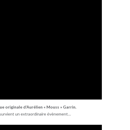
ue originale d’Aurélien « Mouss » Garrin.
ue survient un extraordinaire évènement…