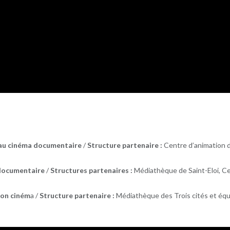
n au cinéma documentaire
/
Structure partenaire :
Centre d’animation 
a documentaire
/
Structures partenaires :
Médiathèque de Saint-Eloi, C
tion ciném
a /
Structure partenaire :
Médiathèque des Trois cités et éq